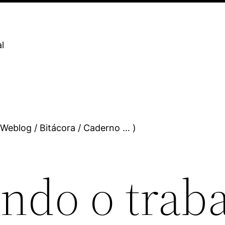
l
 Weblog / Bitácora / Caderno … )
ndo o traba