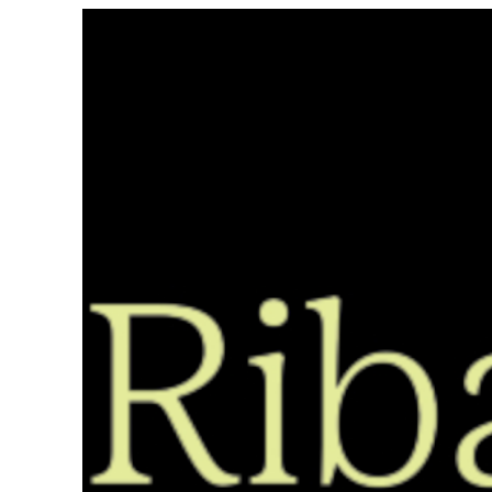
Saltar
ao
contido