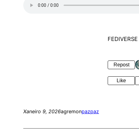
FEDIVERSE
Repost
Like
Xaneiro 9, 2026
agremon
paz
paz