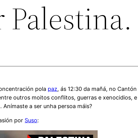
 Palestina. 
concentración pola
paz
, ás 12:30 da mañá, no Cantón 
tre outros moitos conflitos, guerras e xenocidios, e
z… Anímaste a ser unha persoa máis?
casión por
Suso
: