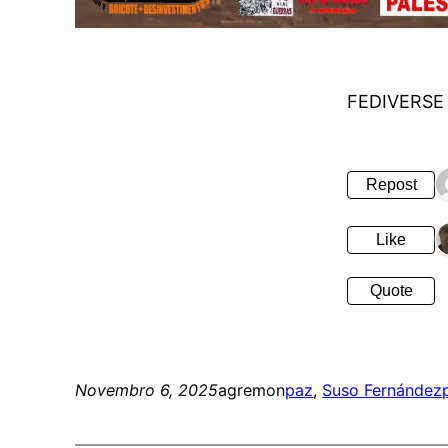
FEDIVERSE
Repost
Like
Quote
Novembro 6, 2025
agremon
paz
, 
Suso Fernández