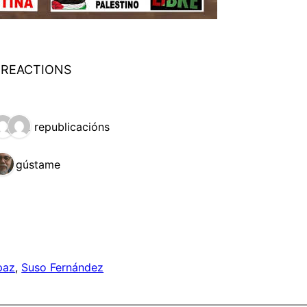
 REACTIONS
2 republicacións
1 gústame
paz
, 
Suso Fernández