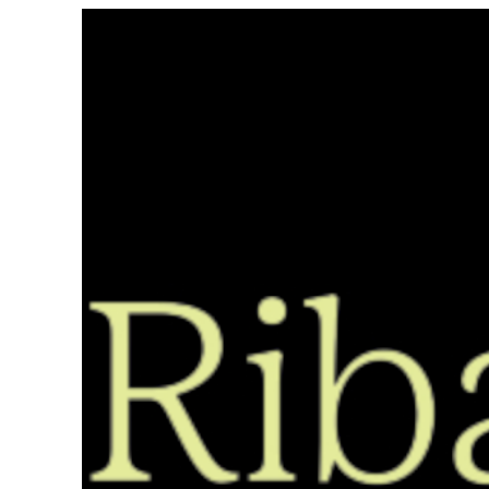
Saltar
ao
contido