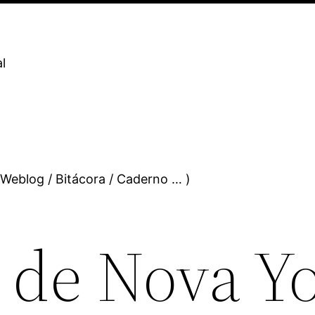
l
 Weblog / Bitácora / Caderno … )
e de Nova Y