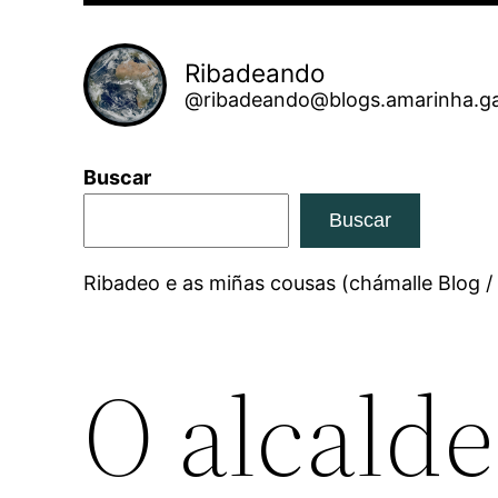
Ribadeando
@ribadeando@blogs.amarinha.ga
Buscar
Buscar
Ribadeo e as miñas cousas (chámalle Blog /
O alcald