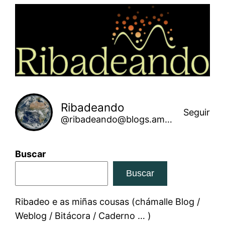
Saltar
ao
contido
Ribadeando
Seguir
@ribadeando@blogs.amarinha.gal
Buscar
Buscar
Ribadeo e as miñas cousas (chámalle Blog /
Weblog / Bitácora / Caderno … )