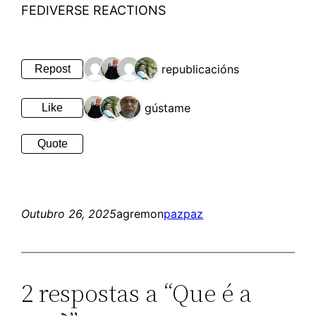
FEDIVERSE REACTIONS
4 republicacións
Repost
3 gústame
Like
Quote
Outubro 26, 2025
agremon
paz
paz
2 respostas a “Que é a