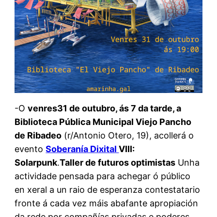
-O
venres31 de outubro, ás 7 da tarde, a
Biblioteca Pública Municipal Viejo Pancho
de Ribadeo
(r/Antonio Otero, 19), acollerá o
evento
Soberanía Dixital
VIII:
Solarpunk
.
Taller de futuros optimistas
Unha
actividade pensada para achegar ó público
en xeral a un raio de esperanza contestatario
fronte á cada vez máis abafante apropiación
da rede por compañías privadas e poderes