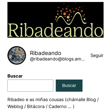
Saltar
ao
contido
Ribadeando
Seguir
@ribadeando@blogs.amarinha.gal
Buscar
Buscar
Ribadeo e as miñas cousas (chámalle Blog /
Weblog / Bitácora / Caderno … )