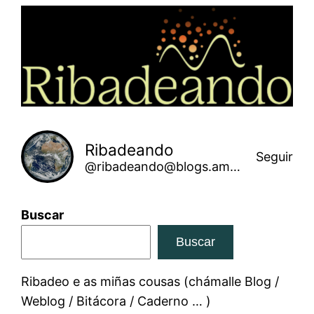
Saltar
ao
contido
Ribadeando
Seguir
@ribadeando@blogs.amarinha.gal
Buscar
Buscar
Ribadeo e as miñas cousas (chámalle Blog /
Weblog / Bitácora / Caderno … )