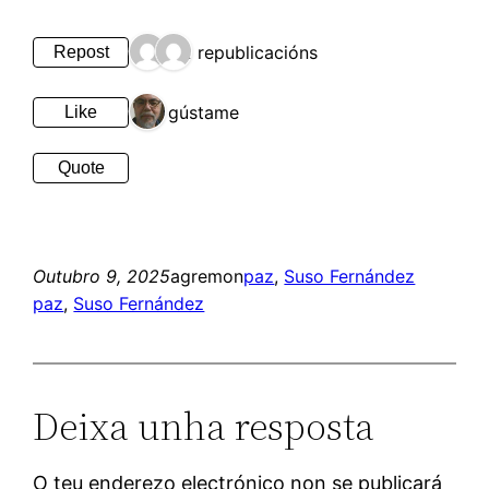
2 republicacións
Repost
1 gústame
Like
Quote
Outubro 9, 2025
agremon
paz
, 
Suso Fernández
paz
, 
Suso Fernández
Deixa unha resposta
O teu enderezo electrónico non se publicará