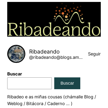
Saltar
ao
contido
Ribadeando
Seguir
@ribadeando@blogs.amarinha.gal
Buscar
Buscar
Ribadeo e as miñas cousas (chámalle Blog /
Weblog / Bitácora / Caderno … )