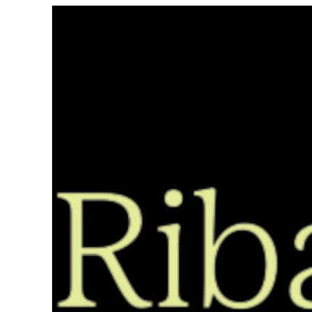
Saltar
ao
contido