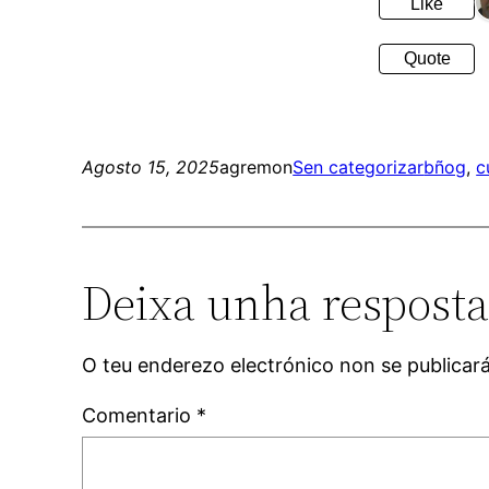
Like
Quote
Agosto 15, 2025
agremon
Sen categorizar
bñog
, 
c
Deixa unha respost
O teu enderezo electrónico non se publicar
Comentario
*