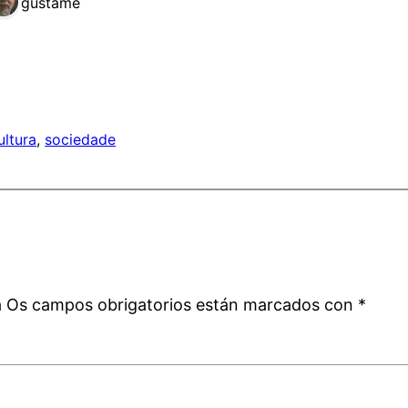
1 gústame
ultura
, 
sociedade
a
á
Os campos obrigatorios están marcados con
*