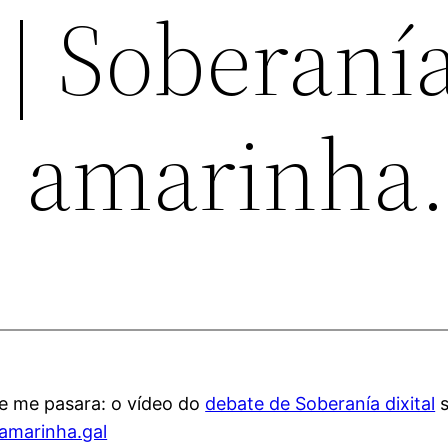
 | Soberaní
 | amarinha.
se me pasara: o vídeo do
debate de Soberanía dixital
s
amarinha.gal