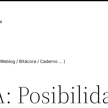
l
 Weblog / Bitácora / Caderno … )
: Posibilid