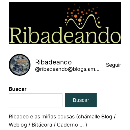
Saltar
ao
contido
Ribadeando
Seguir
@ribadeando@blogs.amarinha.gal
Buscar
Buscar
Ribadeo e as miñas cousas (chámalle Blog /
Weblog / Bitácora / Caderno … )