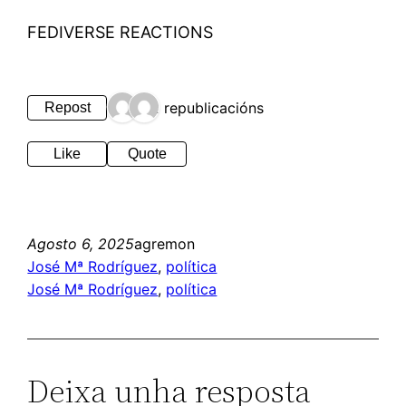
FEDIVERSE REACTIONS
2 republicacións
Repost
Like
Quote
Agosto 6, 2025
agremon
José Mª Rodríguez
, 
política
José Mª Rodríguez
, 
política
Deixa unha resposta