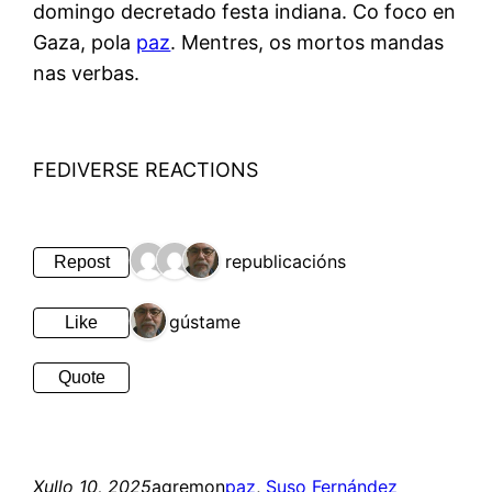
domingo decretado festa indiana. Co foco en
Gaza, pola
paz
. Mentres, os mortos mandas
nas verbas.
FEDIVERSE REACTIONS
3 republicacións
Repost
1 gústame
Like
Quote
Xullo 10, 2025
agremon
paz
, 
Suso Fernández