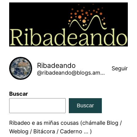
Saltar
ao
contido
Ribadeando
Seguir
@ribadeando@blogs.amarinha.gal
Buscar
Buscar
Ribadeo e as miñas cousas (chámalle Blog /
Weblog / Bitácora / Caderno … )