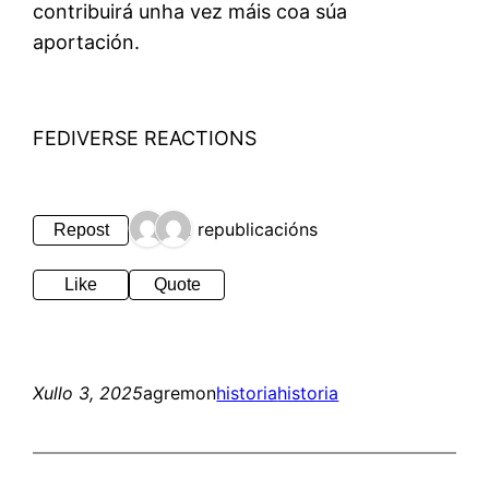
contribuirá unha vez máis coa súa
aportación.
FEDIVERSE REACTIONS
2 republicacións
Repost
Like
Quote
Xullo 3, 2025
agremon
historia
historia