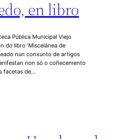
do, en libro
teca Pública Municipal Viejo
n do libro ‘Miscelánea de
seado nun conxunto de artigos
manifestan non só o coñecemento
s facetas de…