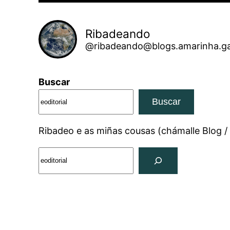
Ribadeando
@ribadeando@blogs.amarinha.ga
Buscar
Buscar
Ribadeo e as miñas cousas (chámalle Blog /
Search