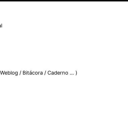
l
 Weblog / Bitácora / Caderno … )