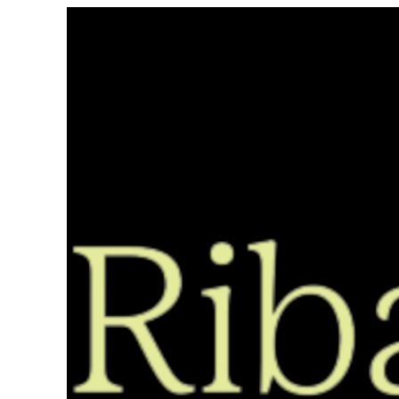
Saltar
ao
contido