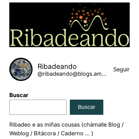
Saltar
ao
contido
Ribadeando
Seguir
@ribadeando@blogs.amarinha.gal
Buscar
Buscar
Ribadeo e as miñas cousas (chámalle Blog /
Weblog / Bitácora / Caderno … )