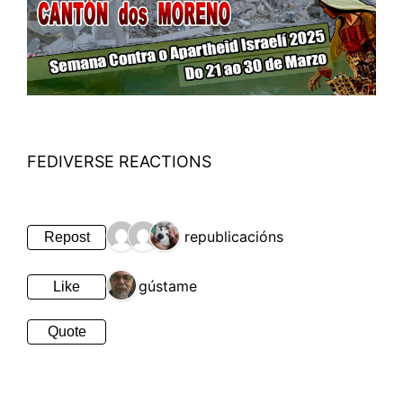
FEDIVERSE REACTIONS
3 republicacións
Repost
1 gústame
Like
Quote