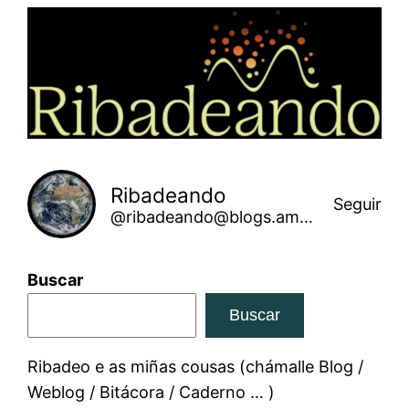
Saltar
ao
contido
Ribadeando
Seguir
@ribadeando@blogs.amarinha.gal
Buscar
Buscar
Ribadeo e as miñas cousas (chámalle Blog /
Weblog / Bitácora / Caderno … )