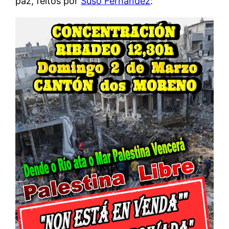
paz, feitos por
Suso Fernández
: