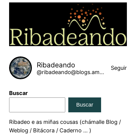
Saltar
ao
contido
Ribadeando
Seguir
@ribadeando@blogs.amarinha.gal
Buscar
Buscar
Ribadeo e as miñas cousas (chámalle Blog /
Weblog / Bitácora / Caderno … )