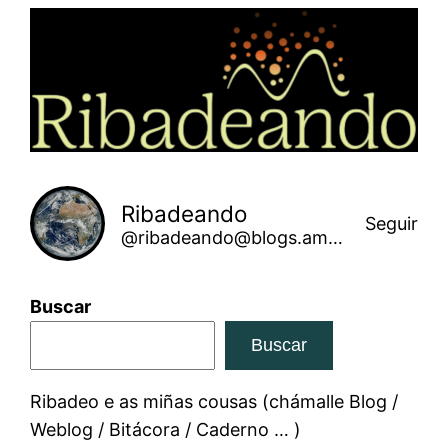
Saltar
ao
contido
Ribadeando
Seguir
@ribadeando@blogs.amarinha.gal
Buscar
Buscar
Ribadeo e as miñas cousas (chámalle Blog /
Weblog / Bitácora / Caderno … )