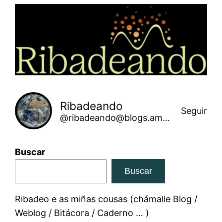
Saltar
ao
contido
Ribadeando
Seguir
@ribadeando@blogs.amarinha.gal
Buscar
Buscar
Ribadeo e as miñas cousas (chámalle Blog /
Weblog / Bitácora / Caderno … )