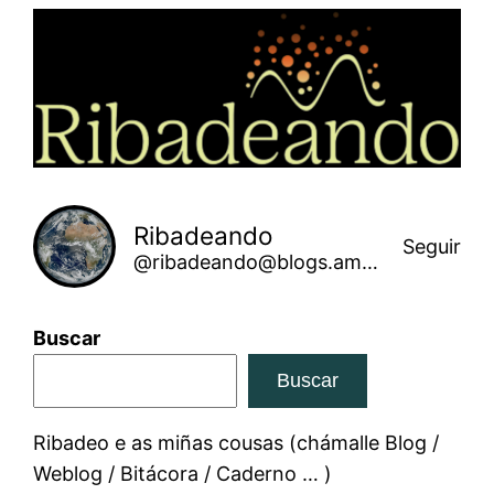
Saltar
ao
contido
Ribadeando
Seguir
@ribadeando@blogs.amarinha.gal
Buscar
Buscar
Ribadeo e as miñas cousas (chámalle Blog /
Weblog / Bitácora / Caderno … )