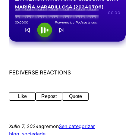
FEDIVERSE REACTIONS
Like
Repost
Quote
Xullo 7, 2024
agremon
Sen categorizar
blog
, 
sociedade