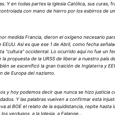
ías. Y en todas partes la Iglesia Católica, sus curas, f
 controlada con mano de hierro por los esbirros de 
or medida Francia, dieron el oxígeno necesario para
 EEUU. Así es que ese 1 de Abril, como fecha señalad
anta “cultura” occidental. Lo ocurrido aquí no fue 
 propuesta de la URSS de liberar a nuestro país del
bién se escenificó la gran traición de Inglaterra y
ón de Europa del nazismo.
s y hoy podemos decir que nunca se hizo justicia c
ados. Y las palabras vuelven a confirmar esta injusti
va al BOE el relato de la equidistancia, repite hasta 
los verdugos, a la Iglesia, a Falange…