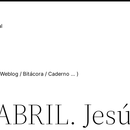
l
 Weblog / Bitácora / Caderno … )
BRIL. Jes