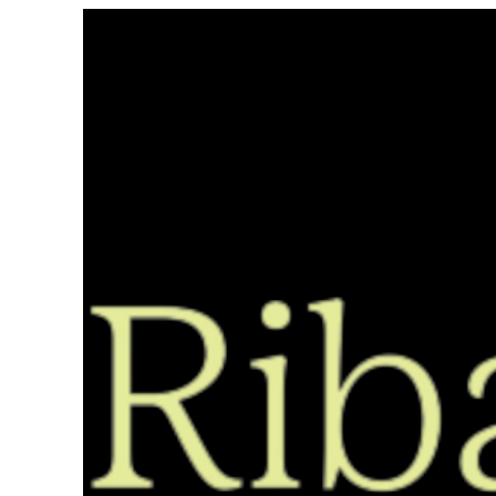
Saltar
ao
contido