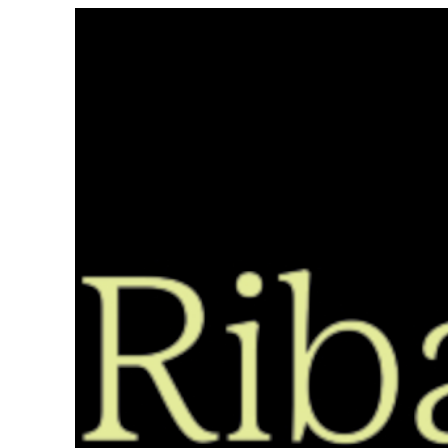
Saltar
ao
contido