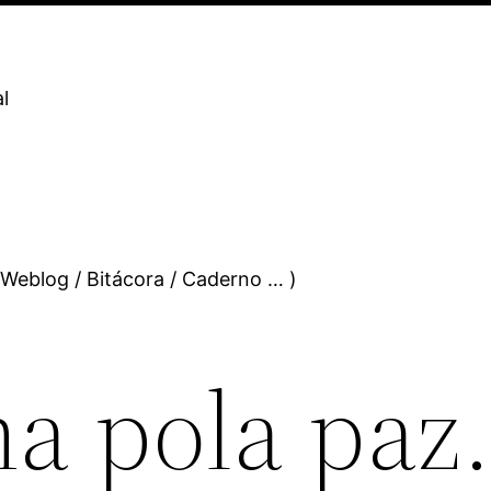
l
 Weblog / Bitácora / Caderno … )
a pola paz