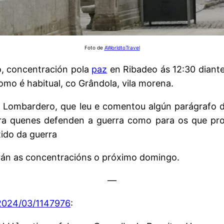
Foto de
AWorldtoTravel
 concentración pola
paz
en Ribadeo ás 12:30 diante
mo é habitual, co Grândola, vila morena.
sto Lombardero, que leu e comentou algún parágrafo 
para quenes defenden a guerra como para os que pr
ido da guerra
arán as concentracións o próximo domingo.
—
/2024/03/1147976
: