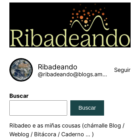
Saltar
ao
contido
Ribadeando
Seguir
@ribadeando@blogs.amarinha.gal
Buscar
Buscar
Ribadeo e as miñas cousas (chámalle Blog /
Weblog / Bitácora / Caderno … )