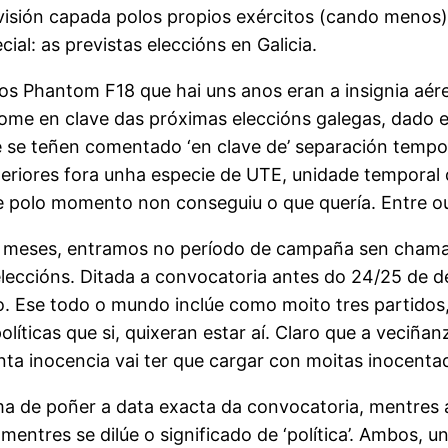
evisión capada polos propios exércitos (cando menos)
ial: as previstas eleccións en Galicia.
Phantom F18 que hai uns anos eran a insignia aérea
ome en clave das próximas eleccións galegas, dado e
se teñen comentado ‘en clave de’ separación tempor
teriores fora unha especie de UTE, unidade temporal
ue polo momento non conseguiu o que quería. Entre out
meses, entramos no período de campaña sen chamars
eleccións
. Ditada a convocatoria antes do 24/25 de 
 Ese todo o mundo inclúe como moito tres partidos,
líticas que si, quixeran estar aí. Claro que a veciña
nta inocencia vai ter que cargar con moitas inocenta
de poñer a data exacta da convocatoria, mentres a pr
mentres se dilúe o significado de ‘política’. Ambos, u