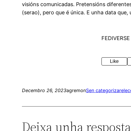
visións comunicadas. Pretensións diferentes 
(serao), pero que é única. E unha data que,
FEDIVERSE
Like
Decembro 26, 2023
agremon
Sen categorizar
elec
Deixa unha respost