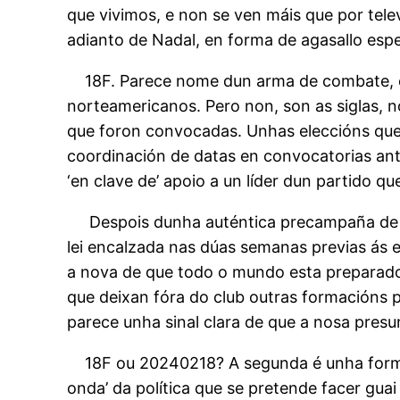
que vivimos, e non se ven máis que por tel
adianto de Nadal, en forma de agasallo espec
18F. Parece nome dun arma de combate, os 
norteamericanos. Pero non, son as siglas, n
que foron convocadas. Unhas eleccións que 
coordinación de datas en convocatorias an
‘en clave de’ apoio a un líder dun partido q
Despois dunha auténtica precampaña de 
lei encalzada nas dúas semanas previas ás 
a nova de que todo o mundo esta preparado.
que deixan fóra do club outras formacións po
parece unha sinal clara de que a nosa presu
18F ou 20240218? A segunda é unha forma 
onda’ da política que se pretende facer guai 