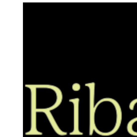
Saltar
ao
contido