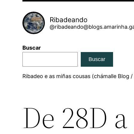
Ribadeando
@ribadeando@blogs.amarinha.ga
Buscar
Buscar
Ribadeo e as miñas cousas (chámalle Blog /
De 28D a