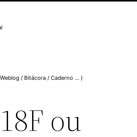
l
 Weblog / Bitácora / Caderno … )
 18F ou