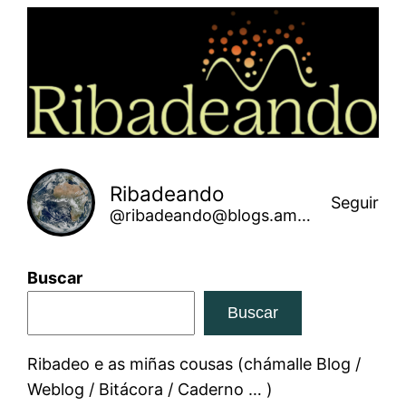
Saltar
ao
contido
Ribadeando
Seguir
@ribadeando@blogs.amarinha.gal
Buscar
Buscar
Ribadeo e as miñas cousas (chámalle Blog /
Weblog / Bitácora / Caderno … )