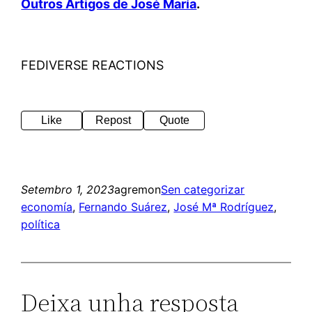
Outros Artigos de José María
.
FEDIVERSE REACTIONS
Like
Repost
Quote
Setembro 1, 2023
agremon
Sen categorizar
economía
, 
Fernando Suárez
, 
José Mª Rodríguez
, 
política
Deixa unha resposta