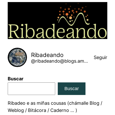
Saltar
ao
contido
Ribadeando
Seguir
@ribadeando@blogs.amarinha.gal
Buscar
Buscar
Ribadeo e as miñas cousas (chámalle Blog /
Weblog / Bitácora / Caderno … )