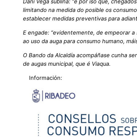
Dani Vega subliña: “é por iso que, chegado
limitando na medida do posible os consumos
establecer medidas preventivas para adiant
E engade: “evidentemente, de empeorar a si
ao uso da auga para consumo humano, máis
O Bando da Alcaldía acompáñase cunha seri
de augas municipal, que é Viaqua.
Información: