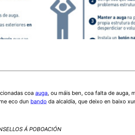
acionadas coa
auga
, ou máis ben, coa falta de auga
ome eco dun
bando
da alcaldía, que deixo en baixo x
ONSELLOS Á POBOACIÓN