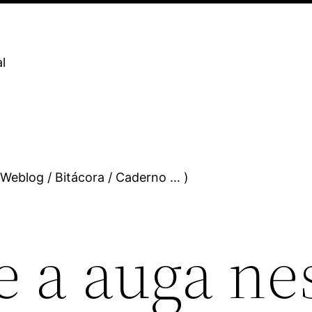
l
 Weblog / Bitácora / Caderno … )
e a auga ne