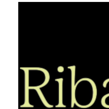
Saltar
ao
contido