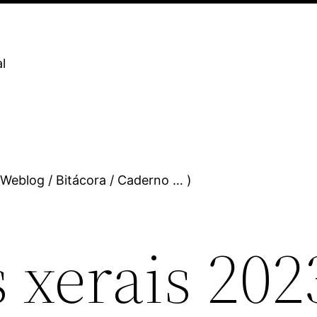
l
 Weblog / Bitácora / Caderno … )
 xerais 202