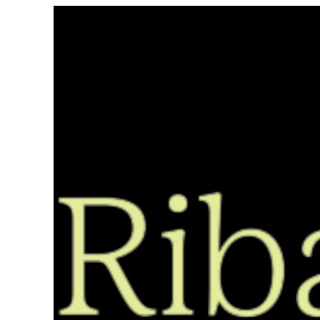
Saltar
ao
contido