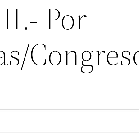
II.- Por
as/Congres