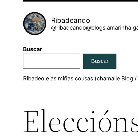
Ribadeando
@ribadeando@blogs.amarinha.ga
Buscar
Buscar
Ribadeo e as miñas cousas (chámalle Blog /
Eleccións