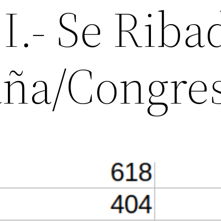
I.- Se Riba
aña/Congre