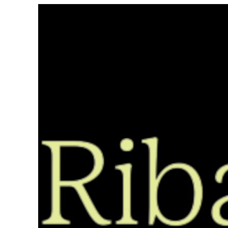
Saltar
ao
contido