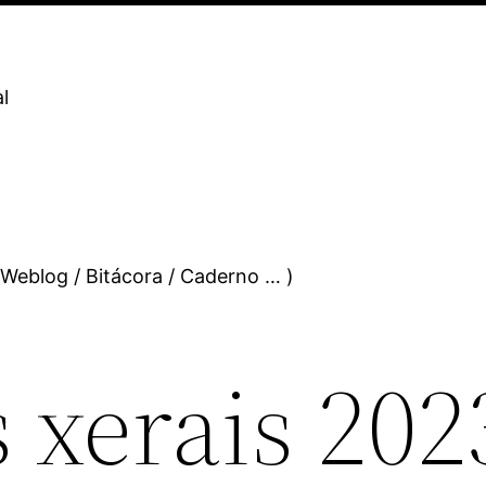
l
 Weblog / Bitácora / Caderno … )
 xerais 202