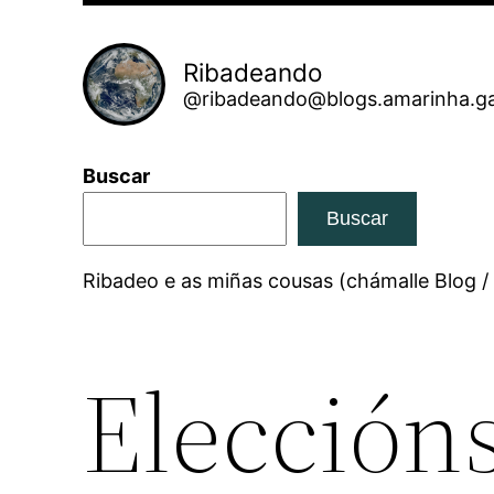
Ribadeando
@ribadeando@blogs.amarinha.ga
Buscar
Buscar
Ribadeo e as miñas cousas (chámalle Blog /
Eleccións