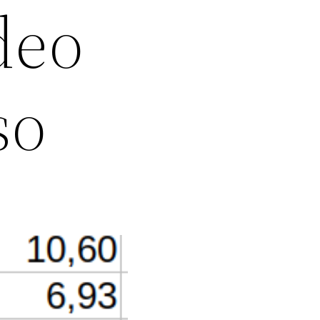
deo
so