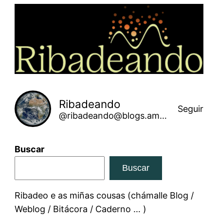
Saltar
ao
contido
Ribadeando
Seguir
@ribadeando@blogs.amarinha.gal
Buscar
Buscar
Ribadeo e as miñas cousas (chámalle Blog /
Weblog / Bitácora / Caderno … )