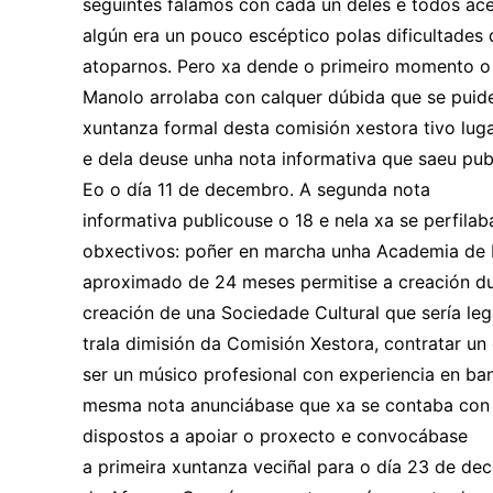
seguintes falamos con cada un deles e todos ac
algún era un pouco escéptico polas dificultade
atoparnos. Pero xa dende o primeiro momento o
Manolo arrolaba con calquer dúbida que se puide
xuntanza formal desta comisión xestora tivo lu
e dela deuse unha nota informativa que saeu pu
Eo o día 11 de decembro. A segunda nota
informativa publicouse o 18 e nela xa se perfila
obxectivos: poñer en marcha unha Academia de 
aproximado de 24 meses permitise a creación d
creación de una Sociedade Cultural que sería leg
trala dimisión da Comisión Xestora, contratar un
ser un músico profesional con experiencia en ba
mesma nota anunciábase que xa se contaba con
dispostos a apoiar o proxecto e convocábase
a primeira xuntanza veciñal para o día 23 de de