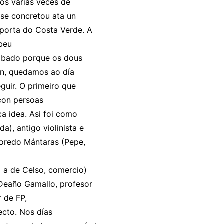
os varias veces de
 se concretou ata un
porta do Costa Verde. A
ebeu
sábado porque os dous
ón, quedamos ao día
guir. O primeiro que
con persoas
a idea. Asi foi como
), antigo violinista e
Loredo Mántaras (Pepe,
 a de Celso, comercio)
 Deaño Gamallo, profesor
r de FP,
ecto. Nos días