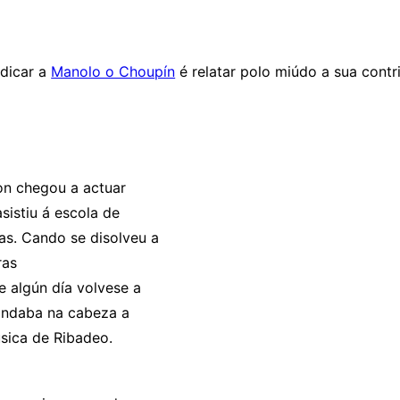
edicar a
Manolo o Choupín
é relatar polo miúdo a sua contr
on chegou a actuar
sistiu á escola de
as. Cando se disolveu a
ras
 algún día volvese a
e andaba na cabeza a
úsica de Ribadeo.