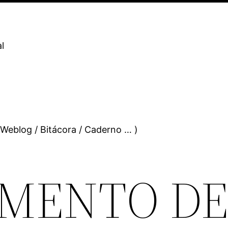
l
 Weblog / Bitácora / Caderno … )
AMENTO D