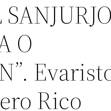
 SANJURJ
A O
”. Evarist
ero Rico