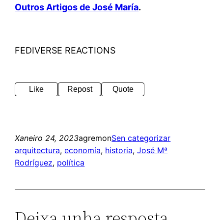
Outros Artigos de José María
.
FEDIVERSE REACTIONS
Like
Repost
Quote
Xaneiro 24, 2023
agremon
Sen categorizar
arquitectura
, 
economía
, 
historia
, 
José Mª
Rodríguez
, 
política
Deixa unha resposta