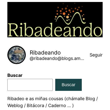
Saltar
ao
contido
Ribadeando
Seguir
@ribadeando@blogs.amarinha.gal
Buscar
Buscar
Ribadeo e as miñas cousas (chámalle Blog /
Weblog / Bitácora / Caderno … )