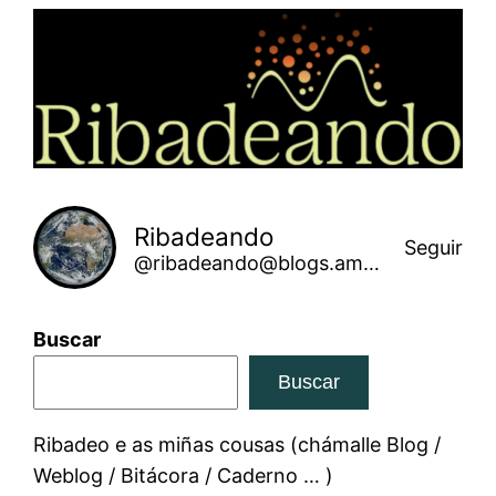
Saltar
ao
contido
Ribadeando
Seguir
@ribadeando@blogs.amarinha.gal
Buscar
Buscar
Ribadeo e as miñas cousas (chámalle Blog /
Weblog / Bitácora / Caderno … )