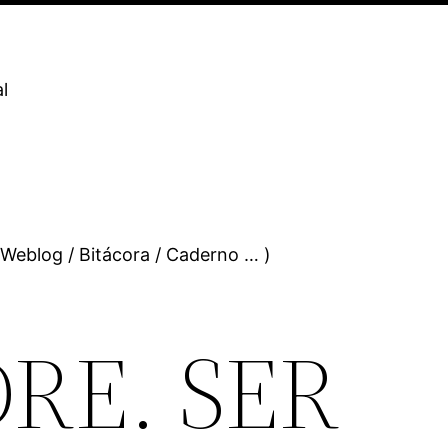
l
 Weblog / Bitácora / Caderno … )
RE. SER