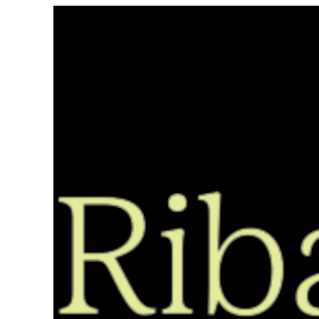
Saltar
ao
contido