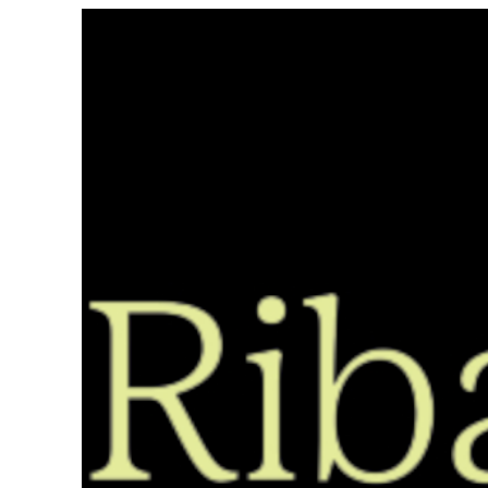
Saltar
ao
contido