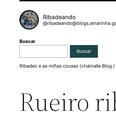
Ribadeando
@ribadeando@blogs.amarinha.ga
Buscar
Buscar
Ribadeo e as miñas cousas (chámalle Blog /
Rueiro r