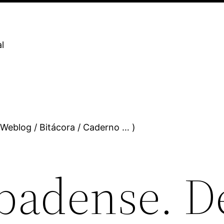
l
 Weblog / Bitácora / Caderno … )
ibadense. D