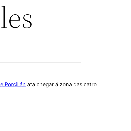
lles
e Porcillán
ata chegar á zona das catro