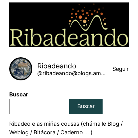
Saltar
ao
contido
Ribadeando
Seguir
@ribadeando@blogs.amarinha.gal
Buscar
Buscar
Ribadeo e as miñas cousas (chámalle Blog /
Weblog / Bitácora / Caderno … )