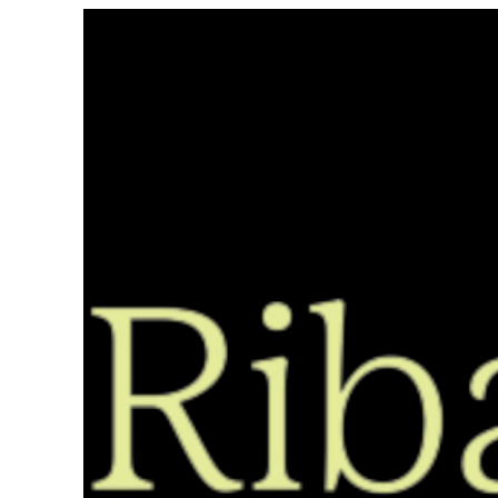
Saltar
ao
contido