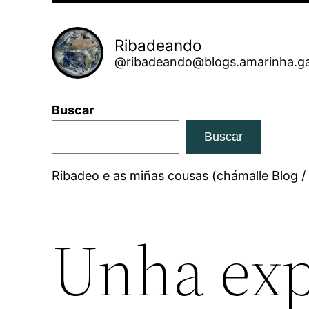
Ribadeando
@ribadeando@blogs.amarinha.ga
Buscar
Buscar
Ribadeo e as miñas cousas (chámalle Blog /
Unha exp