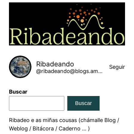
Saltar
ao
contido
Ribadeando
Seguir
@ribadeando@blogs.amarinha.gal
Buscar
Buscar
Ribadeo e as miñas cousas (chámalle Blog /
Weblog / Bitácora / Caderno … )