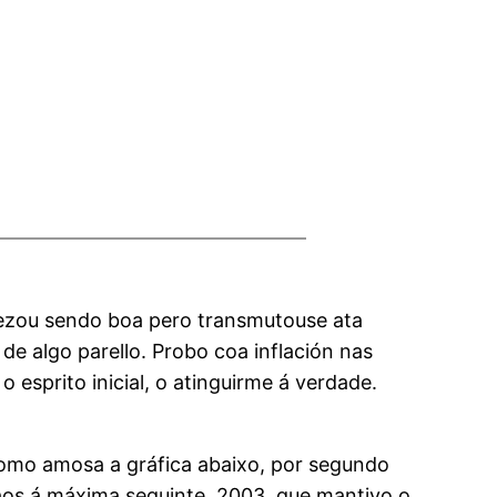
mezou sendo boa pero transmutouse ata
e algo parello. Probo coa inflación nas
esprito inicial, o atinguirme á verdade.
Como amosa a gráfica abaixo, por segundo
aos á máxima seguinte, 2003, que mantivo o