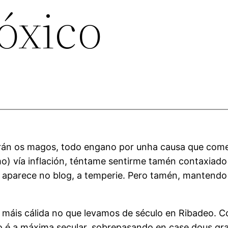
óxico
ilarán os magos, todo engano por unha causa que co
vía inflación, téntame sentirme tamén contaxiado d
 aparece no blog, a temperie. Pero tamén, mantendo o 
 máis cálida no que levamos de século en Ribadeo. 
o é a máxima secular, sobrepasando en case dous gr