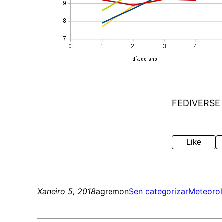
FEDIVERSE
Like
Xaneiro 5, 2018
agremon
Sen categorizar
Meteorol