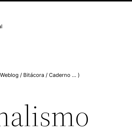
l
 Weblog / Bitácora / Caderno … )
nalismo