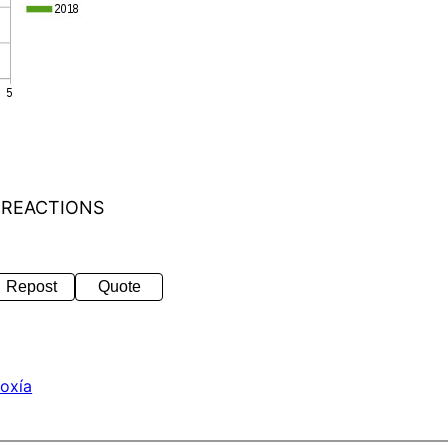
 REACTIONS
Repost
Quote
oxía