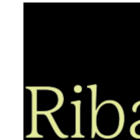
Saltar
ao
contido