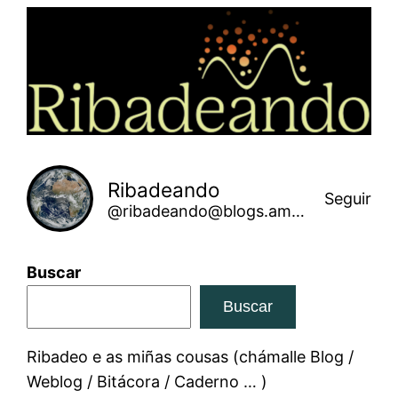
Saltar
ao
contido
Ribadeando
Seguir
@ribadeando@blogs.amarinha.gal
Buscar
Buscar
Ribadeo e as miñas cousas (chámalle Blog /
Weblog / Bitácora / Caderno … )