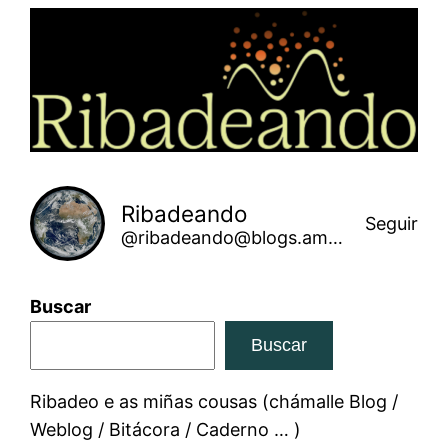
Saltar
ao
contido
Ribadeando
Seguir
@ribadeando@blogs.amarinha.gal
Buscar
Buscar
Ribadeo e as miñas cousas (chámalle Blog /
Weblog / Bitácora / Caderno … )