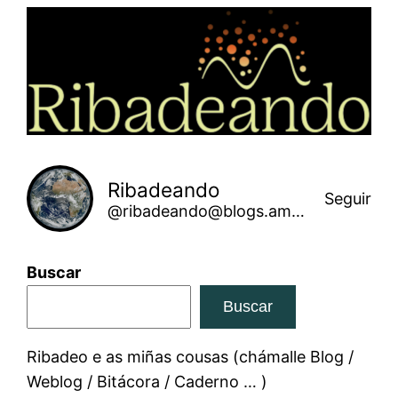
Saltar
ao
contido
Ribadeando
Seguir
@ribadeando@blogs.amarinha.gal
Buscar
Buscar
Ribadeo e as miñas cousas (chámalle Blog /
Weblog / Bitácora / Caderno … )