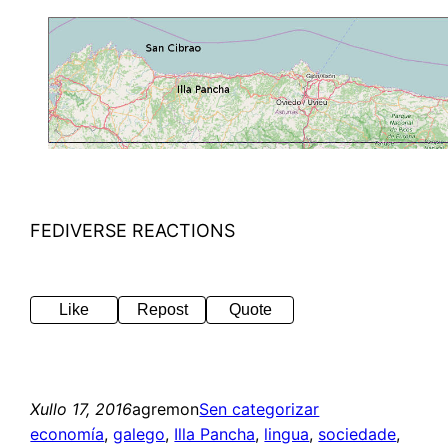
FEDIVERSE REACTIONS
Like
Repost
Quote
Xullo 17, 2016
agremon
Sen categorizar
economía
, 
galego
, 
Illa Pancha
, 
lingua
, 
sociedade
, 