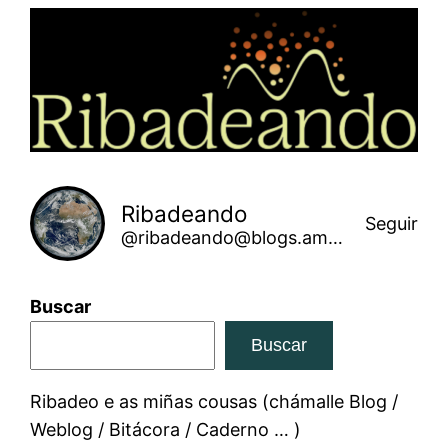
Saltar
ao
contido
Ribadeando
Seguir
@ribadeando@blogs.amarinha.gal
Buscar
Buscar
Ribadeo e as miñas cousas (chámalle Blog /
Weblog / Bitácora / Caderno … )