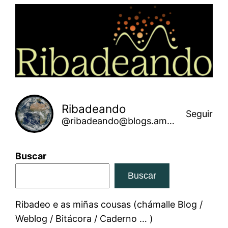
Saltar
ao
contido
Ribadeando
Seguir
@ribadeando@blogs.amarinha.gal
Buscar
Buscar
Ribadeo e as miñas cousas (chámalle Blog /
Weblog / Bitácora / Caderno … )