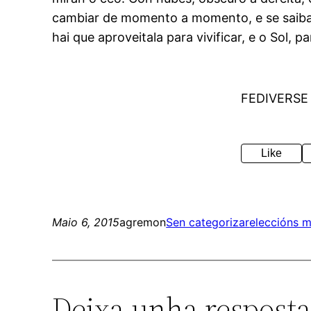
cambiar de momento a momento, e se saiba 
hai que aproveitala para vivificar, e o Sol, 
FEDIVERSE
Like
Maio 6, 2015
agremon
Sen categorizar
eleccións m
Deixa unha respost