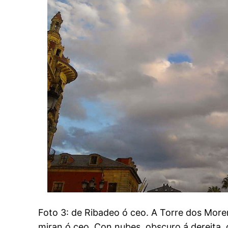
Foto 3: de Ribadeo ó ceo. A Torre dos Moren
miran ó ceo. Con nubes, obscuro á dereita, 