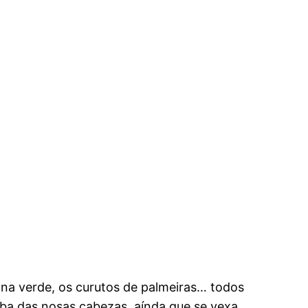
zona verde, os curutos de palmeiras… todos
riba das nosas cabezas, aínda que se vexa