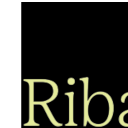
Saltar
ao
contido