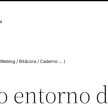
l
 Weblog / Bitácora / Caderno … )
no entorno 