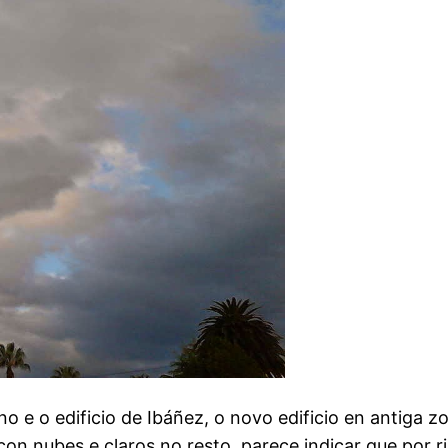
o e o edificio de Ibáñez, o novo edificio en antiga 
con nubes e claros no resto, parece indicar que por 