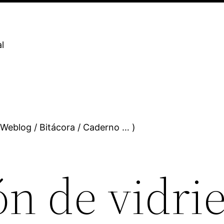
l
 Weblog / Bitácora / Caderno … )
n de vidrie