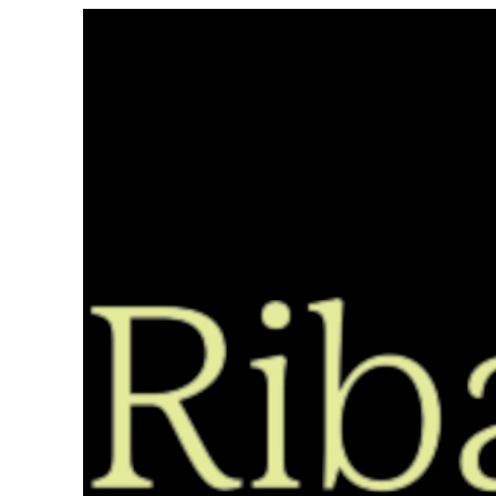
Saltar
ao
contido