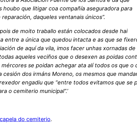
s houbo que litigar coa compañía aseguradora para
 reparación, daqueles ventanais únicos”.
spois de moito traballo están colocados desde hai
za entre a única que quedou intacta e as que se fixe
ación de aquí da vila, imos facer unhas xornadas de
e todas aqueles veciños que o desexen as poidas con
o mércores se poidan achegar ata alí todos os que o 
ha cesión dos irmáns Moreno, os mesmos que mandar
 rexedor engadiu que “entre todos evitamos que se 
ra o cemiterio municipal”.’
 capela do cemiterio
.