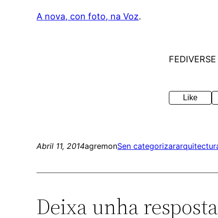
A nova, con foto, na Voz
.
FEDIVERSE
Like
Abril 11, 2014
agremon
Sen categorizar
arquitectur
Deixa unha respost