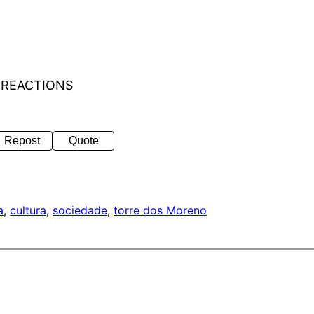
 REACTIONS
Repost
Quote
a
, 
cultura
, 
sociedade
, 
torre dos Moreno
a