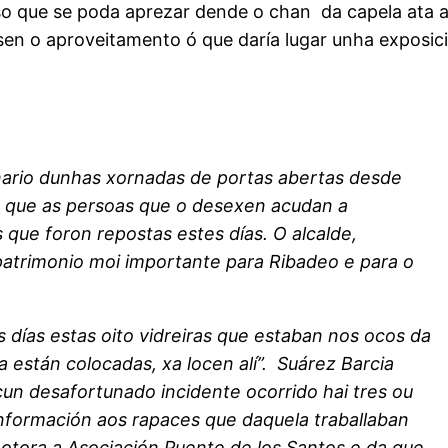
 que se poda aprezar dende o chan da capela ata a al
en o aproveitamento ó que daría lugar unha exposic
nario dunhas xornadas de portas abertas desde
a que as persoas que o desexen acudan a
s que foron repostas estes días. O alcalde,
patrimonio moi importante para Ribadeo e para o
s días estas oito vidreiras que estaban nos ocos da
 están colocadas, xa locen alí”. Suárez Barcia
cun desafortunado incidente ocorrido hai tres ou
información aos rapaces que daquela traballaban
otora a Asociación Puente de los Santos e da que