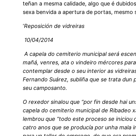
teñan a mesma calidade, algo que é dubidoso
sexa benvida a apertura de portas, mesmo s
‘
Reposición de vidreiras
10/04/2014
A capela do cemiterio municipal será esce
mañá, venres, ata o vindeiro mércores par
contemplar desde o seu interior as vidreira
Fernando Suárez, subliña que se trata dun 
seu camposanto.
O rexedor sinalou que “por fin desde hai un
capela do cemiterio municipal de Ribadeo xa
lembrou que “todo este proceso se iniciou 
catro anos que se producía por unha mala 
para un taller de emprego, do que era prom