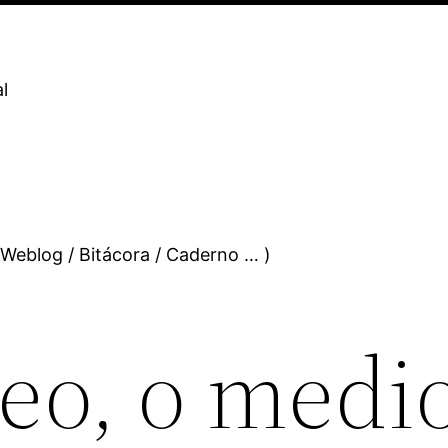
l
 Weblog / Bitácora / Caderno … )
eo, o medi