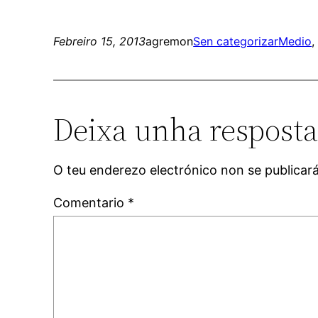
Febreiro 15, 2013
agremon
Sen categorizar
Medio
,
Deixa unha respost
O teu enderezo electrónico non se publicar
Comentario
*