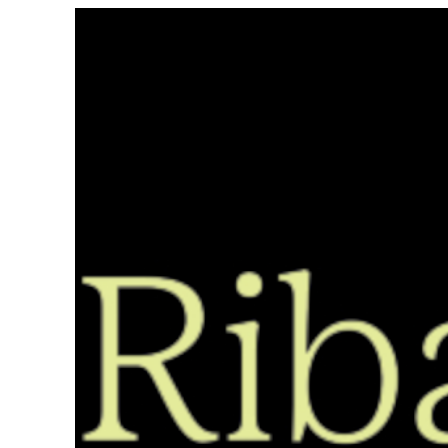
Saltar
ao
contido