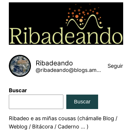
Saltar
ao
contido
Ribadeando
Seguir
@ribadeando@blogs.amarinha.gal
Buscar
Buscar
Ribadeo e as miñas cousas (chámalle Blog /
Weblog / Bitácora / Caderno … )