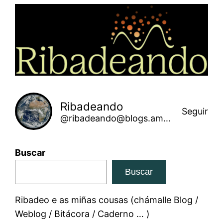
Saltar
ao
contido
Ribadeando
Seguir
@ribadeando@blogs.amarinha.gal
Buscar
Buscar
Ribadeo e as miñas cousas (chámalle Blog /
Weblog / Bitácora / Caderno … )