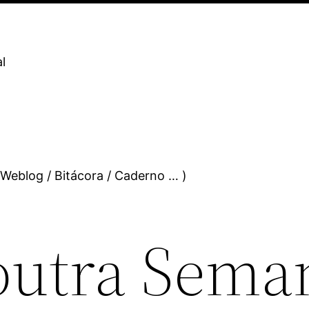
l
 Weblog / Bitácora / Caderno … )
outra Sema