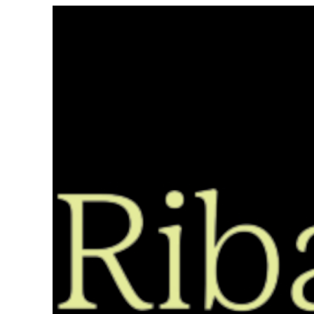
Saltar
ao
contido