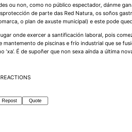
ades ou non, como no público espectador, dánme gan
desprotección de parte das Red Natura, os soños gast
rca, o plan de axuste municipal) e este pode queda
lugar onde exercer a santificación laboral, pois come
mantemento de piscinas e frío industrial que se fu
o ‘xa’. É de supoñer que non sexa aínda a última nov
 REACTIONS
Repost
Quote