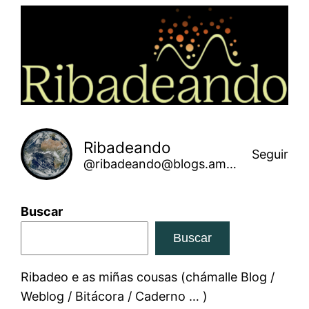
Saltar
ao
contido
Ribadeando
Seguir
@ribadeando@blogs.amarinha.gal
Buscar
Buscar
Ribadeo e as miñas cousas (chámalle Blog /
Weblog / Bitácora / Caderno … )