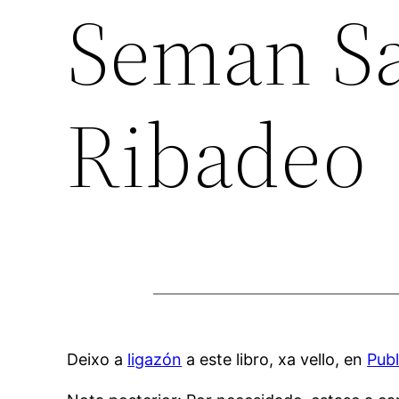
Seman Sa
Ribadeo
Deixo a
ligazón
a este libro, xa vello, en
Pub