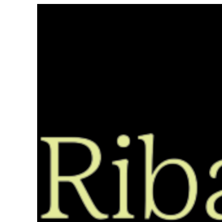
Saltar
ao
contido