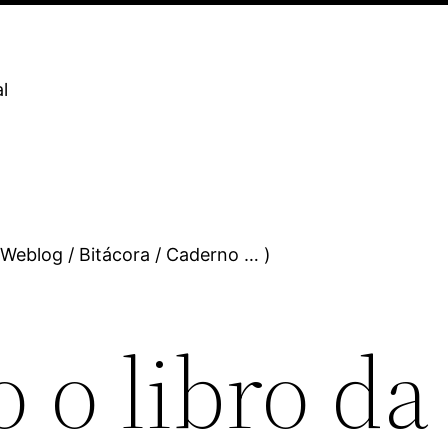
l
 Weblog / Bitácora / Caderno … )
 o libro da