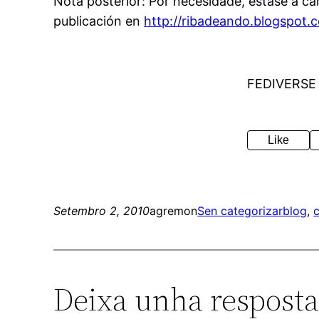
Nota posterior: Por necesidade, estase a ca
publicación en
http://ribadeando.blogspot
FEDIVERSE
Like
Setembro 2, 2010
agremon
Sen categorizar
blog
, 
c
Deixa unha respost