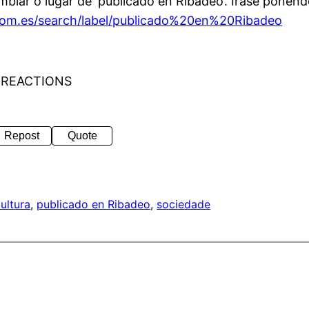
mbiar o lugar de ‘publicado en Ribadeo’. Irase poñend
.com.es/search/label/publicado%20en%20Ribadeo
 REACTIONS
Repost
Quote
ultura
, 
publicado en Ribadeo
, 
sociedade
a