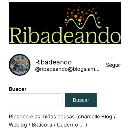
Saltar
ao
contido
Ribadeando
Seguir
@ribadeando@blogs.amarinha.gal
Buscar
Buscar
Ribadeo e as miñas cousas (chámalle Blog /
Weblog / Bitácora / Caderno … )